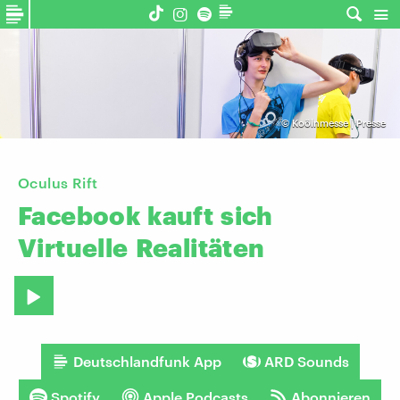
©
Koölnmesse | Presse
Oculus Rift
Facebook
kauft
sich
Virtuelle
Realitäten
Deutschlandfunk App
ARD Sounds
Spotify
Apple Podcasts
Abonnieren