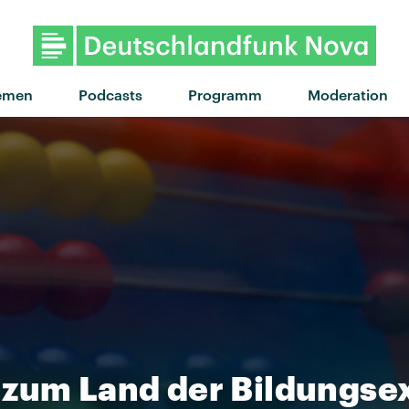
"Morning dew" von Moglii · 
emen
Podcasts
Programm
Moderation
 zum Land der Bildungse