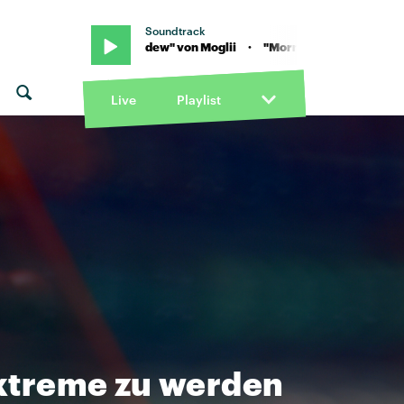
Soundtrack
"Morning dew" von Moglii · "Morning dew" von Moglii
Live
Playlist
xtreme zu werden