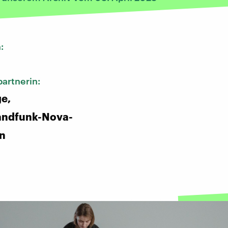
n:
artnerin:
ge,
andfunk-Nova-
in