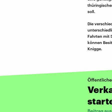
thüringische
soll.
Die verschie
unterschiedl
Fahrten mit 
können Besit
Knigge.
Öffentliche
Verka
start
Beitrag au