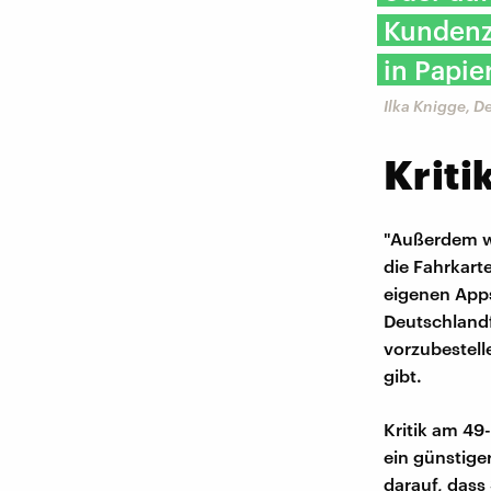
Kundenze
in Papie
Ilka Knigge, 
Kriti
"Außerdem wu
die Fahrkart
eigenen Apps
Deutschlandf
vorzubestell
gibt.
Kritik am 49
ein günstiger
darauf, dass