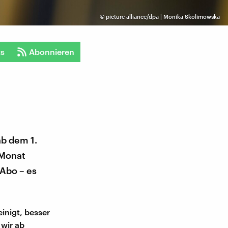
©
picture alliance/dpa | Monika Skolimowska
ts
Abonnieren
ab dem 1.
 Monat
 Abo – es
inigt, besser
 wir ab