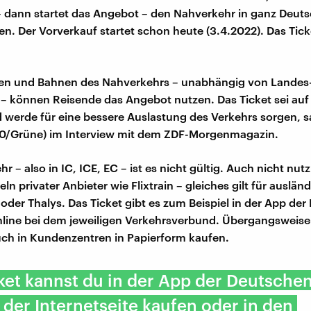
 dann startet das Angebot – den Nahverkehr in ganz Deut
n. Der Vorverkauf startet schon heute (3.4.2022). Das Ticke
ssen und Bahnen des Nahverkehrs – unabhängig von Landes
 – können Reisende das Angebot nutzen. Das Ticket sei auf
 werde für eine bessere Auslastung des Verkehrs sorgen, s
'90/Grüne) im Interview mit dem ZDF-Morgenmagazin.
r – also in IC, ICE, EC – ist es nicht gültig. Auch nicht nutzb
ln privater Anbieter wie Flixtrain – gleiches gilt für auslä
oder Thalys. Das Ticket gibt es zum Beispiel in der App de
line bei dem jeweiligen Verkehrsverbund. Übergangsweise 
uch in Kundenzentren in Papierform kaufen.
ket kannst du in der App der Deutsche
 der Internetseite kaufen oder in den