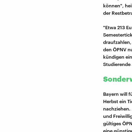
können", hei
der Restbetr
"Etwa 213 Eu
Semestertick
draufzahlen,
den ÖPNV nut
kündigen ein
Studierende 
Sonderw
Bayern will f
Herbst ein T
nachziehen. A
und Freiwill
gültiges ÖPN
eine günstig