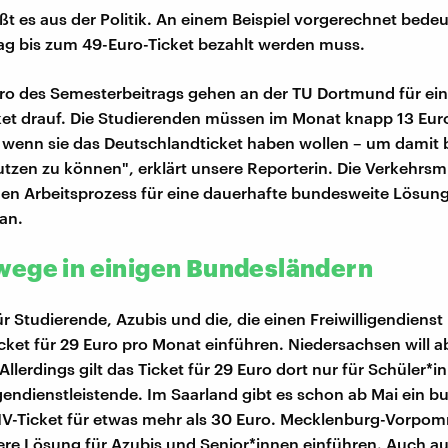
ßt es aus der Politik. An einem Beispiel vorgerechnet bedeu
ag bis zum 49-Euro-Ticket bezahlt werden muss.
ro des Semesterbeitrags gehen an der TU Dortmund für ein
et drauf. Die Studierenden müssen im Monat knapp 13 Eur
 wenn sie das Deutschlandticket haben wollen – um damit
zen zu können", erklärt unsere Reporterin. Die Verkehrsm
en Arbeitsprozess für eine dauerhafte bundesweite Lösung
an.
ege in einigen Bundesländern
ür Studierende, Azubis und die, die einen Freiwilligendienst 
icket für 29 Euro pro Monat einführen. Niedersachsen will 
llerdings gilt das Ticket für 29 Euro dort nur für Schüler*i
igendienstleistende. Im Saarland gibt es schon ab Mai ein 
V-Ticket für etwas mehr als 30 Euro. Mecklenburg-Vorpom
ere Lösung für Azubis und Senior*innen einführen. Auch au