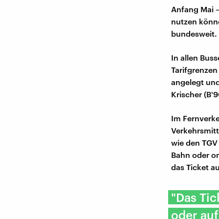
Anfang Mai –
nutzen könne
bundesweit.
In allen Bu
Tarifgrenzen
angelegt und
Krischer (B
Im Fernverkeh
Verkehrsmitte
wie den TGV 
Bahn oder on
das Ticket a
"Das Tic
oder auf