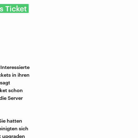
s Ticket
Interessierte
kets in ihren
 sagt
cket schon
die Server
Sie hatten
einigten sich
et upgraden