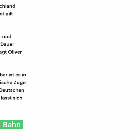
schland
t gilt
- und
 Dauer
agt Oliver
ar ist es in
ndische Zuge
r Deutschen
lässt sich
n Bahn