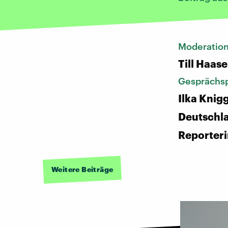
Moderatio
Till Haase
Gesprächsp
Ilka Knig
Deutschl
Reporter
Weitere Beiträge