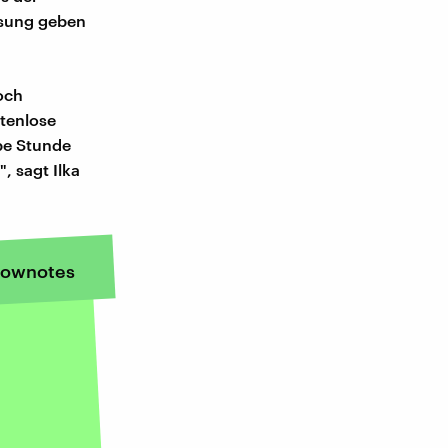
lösung geben
och
stenlose
lbe Stunde
, sagt Ilka
ownotes