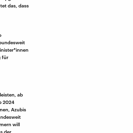
tet das, dass
o
 bundesweit
inister*innen
 für
leisten, ab
ab 2024
nnen, Azubis
bundesweit
mern will
s der