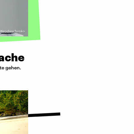
 Miroshnichenko
sache
nte gehen.