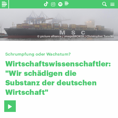
©
picture alliance / imageBROKER | Christopher Tamcke
Schrumpfung oder Wachstum?
Wirtschaftswissenschaftler:
"Wir
schädigen
die
Substanz
der
deutschen
Wirtschaft"