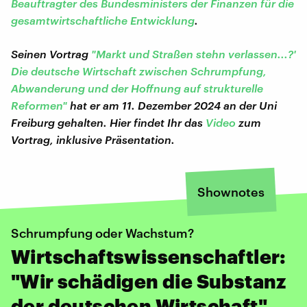
Beauftragter des Bundesministers der Finanzen für die
gesamtwirtschaftliche Entwicklung
.
Seinen Vortrag
"Markt und Straßen stehn verlassen...?'
Die deutsche Wirtschaft zwischen Schrumpfung,
Abwanderung und der Hoffnung auf strukturelle
Reformen"
hat er am 11. Dezember 2024 an der Uni
Freiburg gehalten. Hier findet Ihr das
Video
zum
Vortrag, inklusive Präsentation.
Shownotes
Schrumpfung oder Wachstum?
Wirtschaftswissenschaftler:
"Wir schädigen die Substanz
der deutschen Wirtschaft"