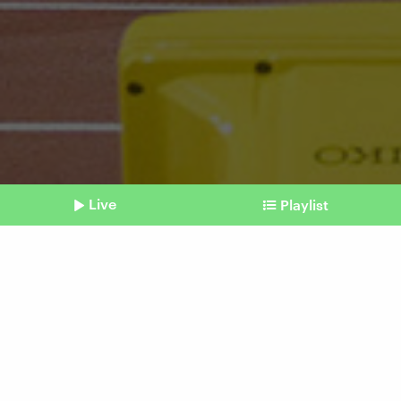
Live
Playlist
©
IMAGO | Kyodo News
Shownotes
Ohne Medaillen