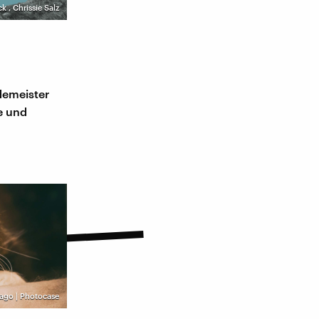
ck
,
Chrissie Salz
ademeister
e und
ago | Photocase