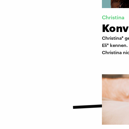
Christina
Konve
Christina* g
Eli* kennen.
Christina ni