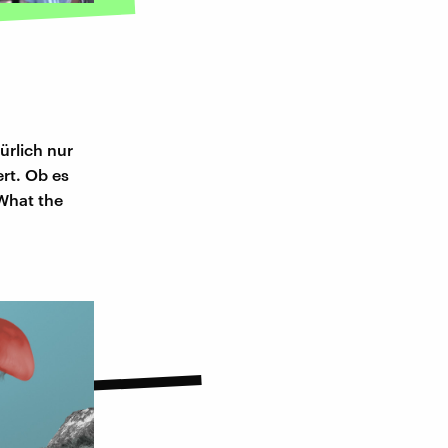
ürlich nur
rt. Ob es
 What the