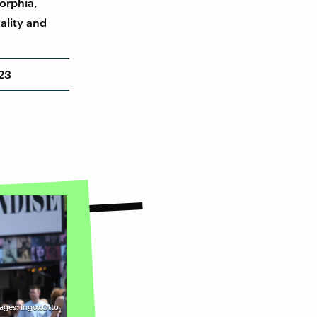
orphia,
ality and
023
ages: IngoxOtto