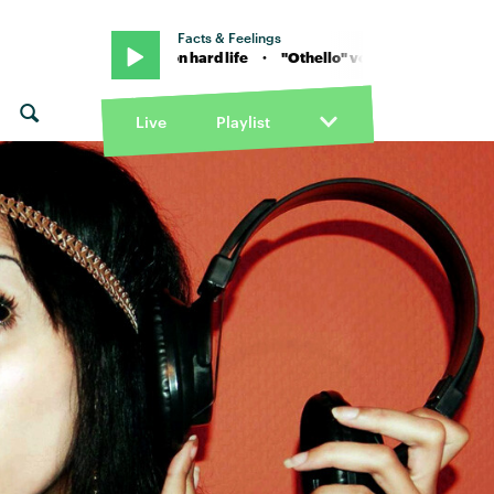
Facts & Feelings
 "Othello" von hard life · "Othello" von hard life
Live
Playlist