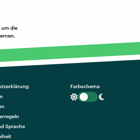
 um die
lernen.
tzerklärung
Farbschema
m
en
rregeln
nd Sprache
eiheit