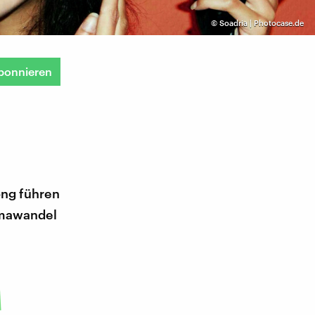
©
Soadria | Photocase.de
bonnieren
ong führen
imawandel