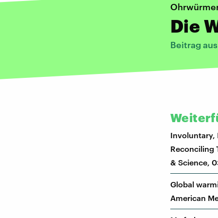
Ohrwürme
Die 
Beitrag aus
Weiterf
Involuntary,
Reconciling 
& Science, 
Global warmi
American Met