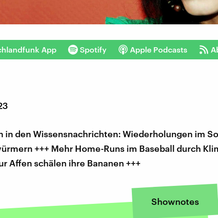
chlandfunk App
Spotify
Apple Podcasts
A
23
 in den Wissensnachrichten: Wiederholungen im S
würmern +++ Mehr Home-Runs im Baseball durch Kl
ur Affen schälen ihre Bananen +++
Shownotes