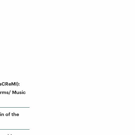
LaCReMI):
orms/ Music
in of the