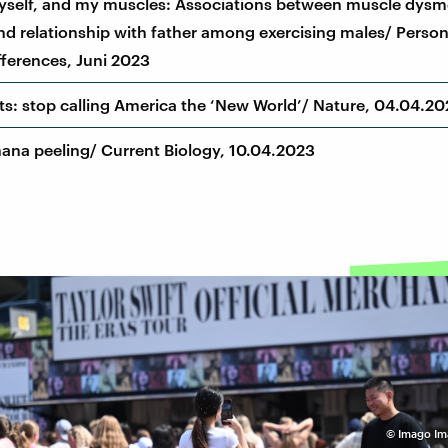
yself, and my muscles: Associations between muscle dysm
nd relationship with father among exercising males/ Person
fferences, Juni 2023
sts: stop calling America the ‘New World’/ Nature, 04.04.2
ana peeling/ Current Biology, 10.04.2023
©
Imago Im