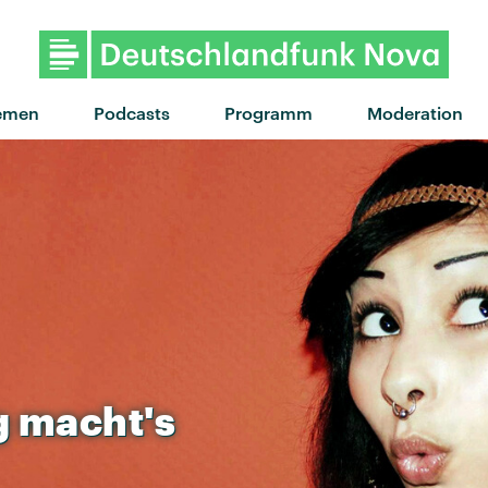
"Othello" von hard life ·
emen
Podcasts
Programm
Moderation
g
macht's