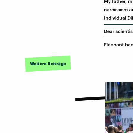
My father, m
narcissism a
Individual Di
Dear scienti
Elephant ban
Weitere Beiträge