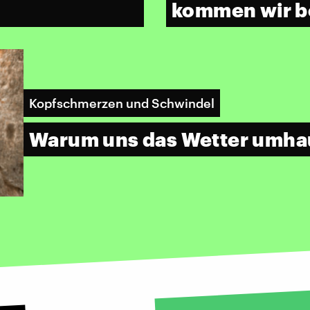
kommen wir be
Kopfschmerzen und Schwindel
Warum uns das Wetter umha