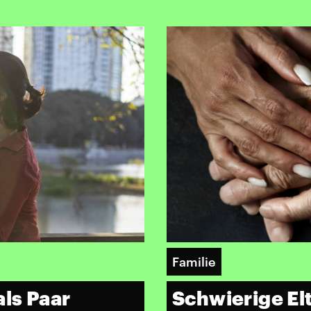
Familie
Schwierige El
als Paar