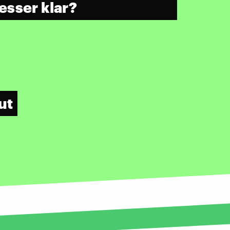
sser klar?
ut