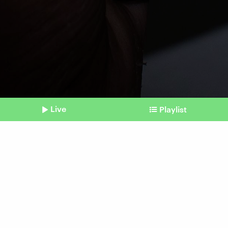
Live
Playlist
©
Imago | Imagebroker
Shownotes
KI und Verantwortung
Nach Suizid des Sohnes: