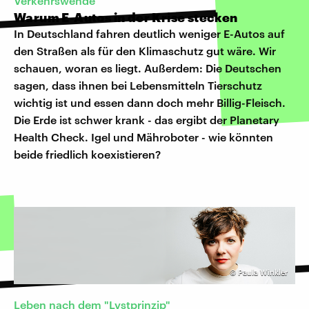
Verkehrswende
Warum E-Autos in der Krise stecken
In Deutschland fahren deutlich weniger E-Autos auf
den Straßen als für den Klimaschutz gut wäre. Wir
schauen, woran es liegt. Außerdem: Die Deutschen
sagen, dass ihnen bei Lebensmitteln Tierschutz
wichtig ist und essen dann doch mehr Billig-Fleisch.
Die Erde ist schwer krank - das ergibt der Planetary
Health Check. Igel und Mähroboter - wie könnten
beide friedlich koexistieren?
©
Paula Winkler
Leben nach dem "Lvstprinzip"