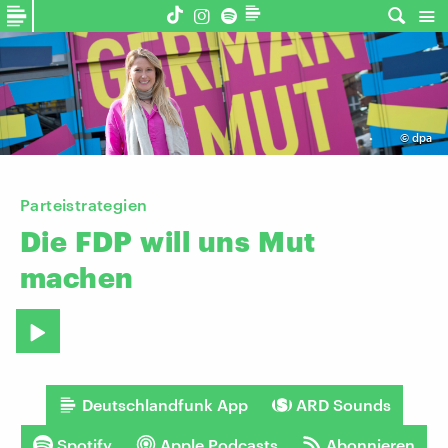
©
dpa
Parteistrategien
Die
FDP
will
uns
Mut
machen
Deutschlandfunk App
ARD Sounds
Spotify
Apple Podcasts
Abonnieren