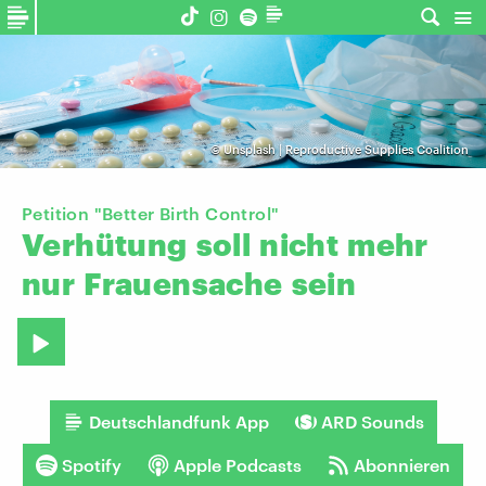
©
Unsplash | Reproductive Supplies Coalition
Petition "Better Birth Control"
Verhütung
soll
nicht
mehr
nur
Frauensache
sein
Deutschlandfunk App
ARD Sounds
Spotify
Apple Podcasts
Abonnieren