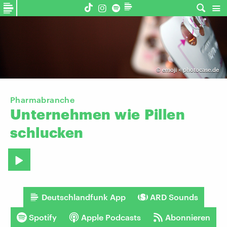
©
emoji < photocase.de
Pharmabranche
Unternehmen
wie
Pillen
schlucken
Deutschlandfunk App
ARD Sounds
Spotify
Apple Podcasts
Abonnieren