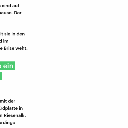
 sind auf
hause. Der
 sie in den
d im
e Brise weht.
 ein
mit der
rdplatte in
n Riesenalk.
erdings