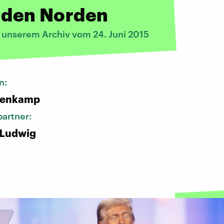
n den Norden
s unserem Archiv vom 24. Juni 2015
n:
nenkamp
artner:
 Ludwig