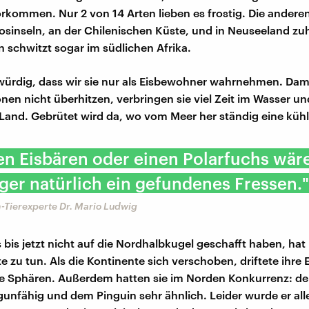
rkommen. Nur 2 von 14 Arten lieben es frostig. Die anderen
sinseln, an der Chilenischen Küste, und in Neuseeland zu
n schwitzt sogar im südlichen Afrika.
rdig, dass wir sie nur als Eisbewohner wahrnehmen. Damit
nen nicht überhitzen, verbringen sie viel Zeit im Wasser un
Land. Gebrütet wird da, wo vom Meer her ständig eine kühl
en Eisbären oder einen Polarfuchs wäre
ger natürlich ein gefundenes Fressen."
-Tierexperte Dr. Mario Ludwig
 bis jetzt nicht auf die Nordhalbkugel geschafft haben, hat 
 zu tun. Als die Kontinente sich verschoben, driftete ihre E
e Sphären. Außerdem hatten sie im Norden Konkurrenz: de
ugunfähig und dem Pinguin sehr ähnlich. Leider wurde er all