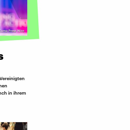
Zuma Press Wire
s
Vereinigten
chen
nch in ihrem