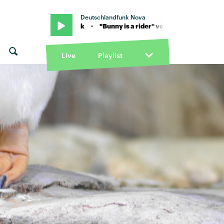
Deutschlandfunk Nova
oline Polachek · "Bunny is a rider" von Caroline Polachek · "Bunny i
Live
Playlist