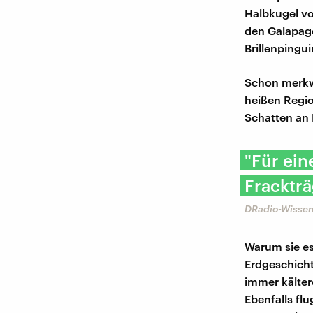
Halbkugel vo
den Galapago
Brillenpingui
Schon merkwü
heißen Regio
Schatten an 
"Für ein
Frackträ
DRadio-Wissen
Warum sie es
Erdgeschichte
immer kälter
Ebenfalls fl