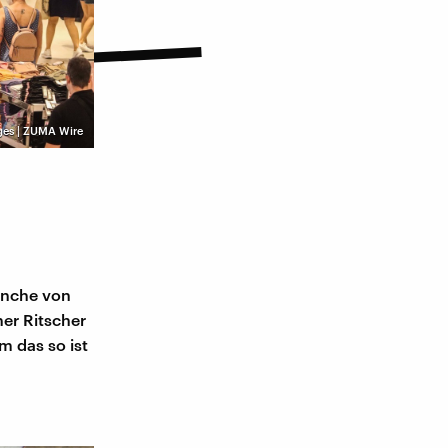
ges | ZUMA Wire
n
manche von
er Ritscher
m das so ist