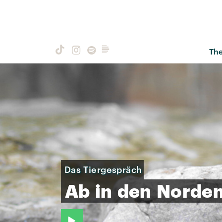
Th
Das Tiergespräch
Ab
in
den
Norde