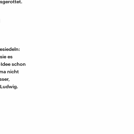
sgerottet.
m
esiedeln:
sie es
e-Idee schon
ma nicht
sser,
o Ludwig.