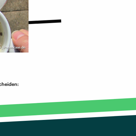
s | Photocase.de
scheiden: