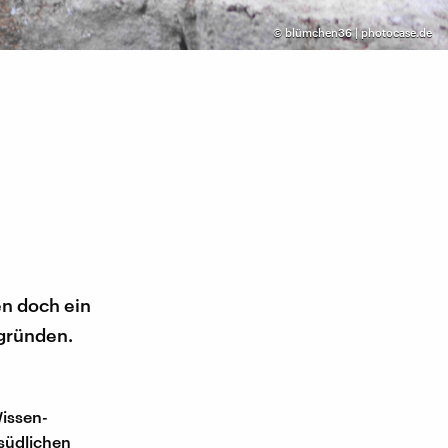
©
blümchen36 | photocase.de
n doch ein
 gründen.
issen-
 südlichen