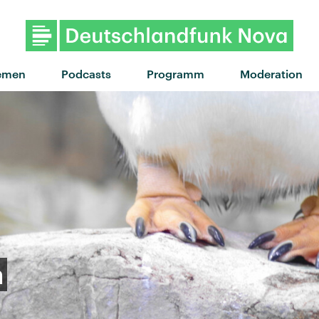
"Bunny is a rider" von Car
emen
Podcasts
Programm
Moderation
n