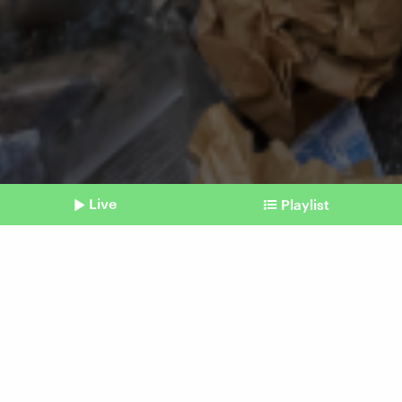
Live
Playlist
©
Imago / Arnulf Hettrich
Shownotes
Verschmutzung