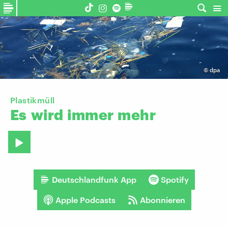
©
dpa
Plastikmüll
Es
wird
immer
mehr
Deutschlandfunk App
Spotify
Apple Podcasts
Abonnieren