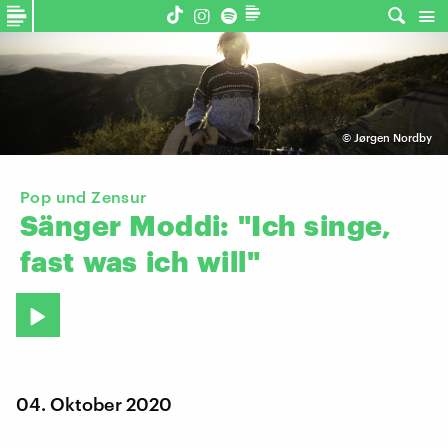
©
Jørgen Nordby
Pop und Zensur
Sänger
Moddi:
"Ich
singe,
fast
was
ich
will"
04. Oktober 2020