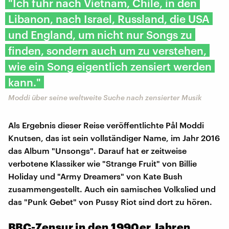
"Ich fuhr nach Vietnam, Chile, in den
Libanon, nach Israel, Russland, die USA
und England, um nicht nur Songs zu
finden, sondern auch um zu verstehen,
wie ein Song eigentlich zensiert werden
kann."
Moddi über seine weltweite Suche nach zensierter Musik
Als Ergebnis dieser Reise veröffentlichte Pål Moddi
Knutsen, das ist sein vollständiger Name, im Jahr 2016
das Album "Unsongs". Darauf hat er zeitweise
verbotene Klassiker wie "Strange Fruit" von Billie
Holiday und "Army Dreamers" von Kate Bush
zusammengestellt. Auch ein samisches Volkslied und
das "Punk Gebet" von Pussy Riot sind dort zu hören.
BBC-Zensur in den 1990er Jahren