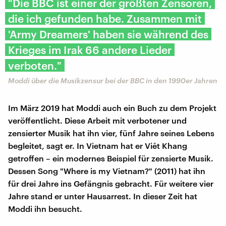
"Die BBC ist einer der größten Zensoren,
die ich gefunden habe. Zusammen mit
'Army Dreamers' haben sie während des
Krieges im Irak 66 andere Lieder
verboten."
Moddi über die Musikzensur bei der BBC in den 1990er Jahren
Im März 2019 hat Moddi auch ein Buch zu dem Projekt
veröffentlicht. Diese Arbeit mit verbotener und
zensierter Musik hat ihn vier, fünf Jahre seines Lebens
begleitet, sagt er. In Vietnam hat er Viêt Khang
getroffen – ein modernes Beispiel für zensierte Musik.
Dessen Song "Where is my Vietnam?" (2011) hat ihn
für drei Jahre ins Gefängnis gebracht. Für weitere vier
Jahre stand er unter Hausarrest. In dieser Zeit hat
Moddi ihn besucht.