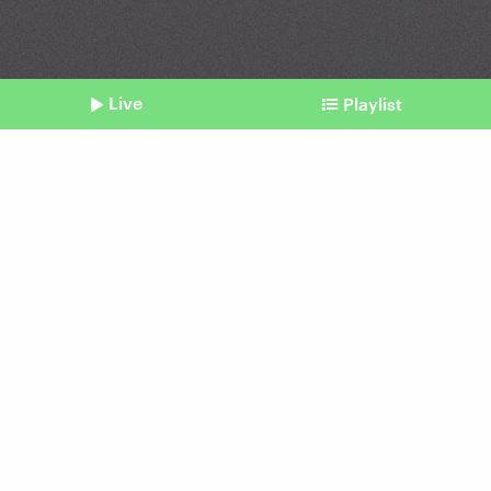
Live
Playlist
©
IMAGO / Belga
Shownotes
Projektstart
Drug-Checking in Berlin
jetzt möglich
Beitrag aus unserem Archiv vom 07. Juni 2023