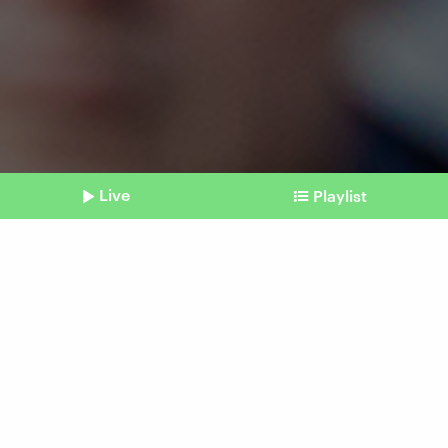
Live
Playlist
©
picture alliance I dpa | Moritz Frankenberg
Shownotes
Gegen Hass
Hunderttausende