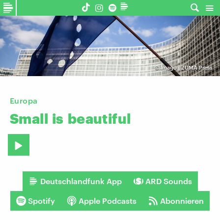
©
Imago | ZUMA Press
Europa
Small
is
beautiful
Deutschlandfunk App
ARD Sounds
Spotify
Apple Podcasts
Abonnieren