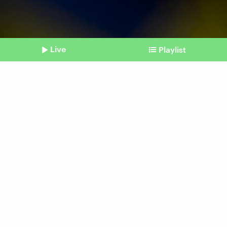
Live
Playlist
©
picture alliance I dpa I MAXPPP | Helene Decaestecker
Shownotes
Georgien
Trotz Protesten:
Abstimmung über
"Agenten"-Gesetz
Beitrag aus unserem Archiv vom 14. Mai 2024