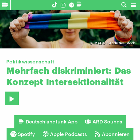
©
IMAGO / Addictive Stock
Politikwissenschaft
Mehrfach
diskriminiert:
Das
Konzept
Intersektionalität
Deutschlandfunk App
ARD Sounds
Spotify
Apple Podcasts
Abonnieren