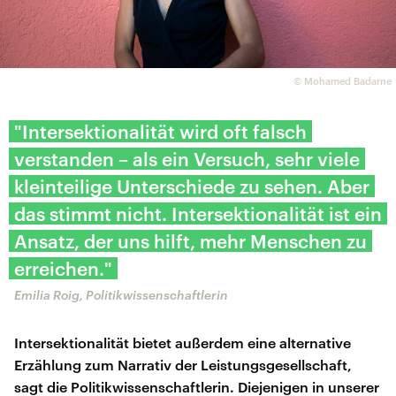
©
Mohamed Badarne
"Intersektionalität wird oft falsch
verstanden – als ein Versuch, sehr viele
kleinteilige Unterschiede zu sehen. Aber
das stimmt nicht. Intersektionalität ist ein
Ansatz, der uns hilft, mehr Menschen zu
erreichen."
Emilia Roig, Politikwissenschaftlerin
Intersektionalität bietet außerdem eine alternative
Erzählung zum Narrativ der Leistungsgesellschaft,
sagt die Politikwissenschaftlerin. Diejenigen in unserer