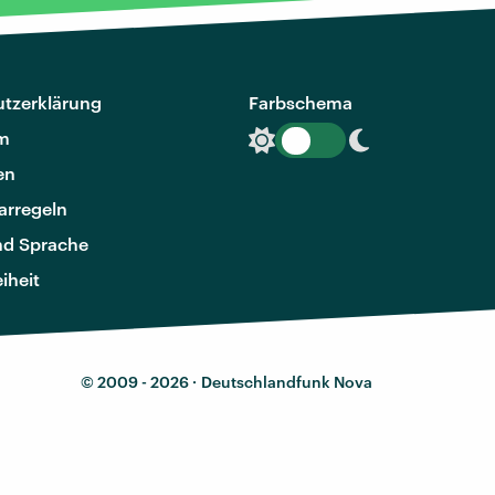
tzerklärung
Farbschema
m
en
rregeln
nd Sprache
eiheit
© 2009 - 2026 ·
Deutschlandfunk Nova