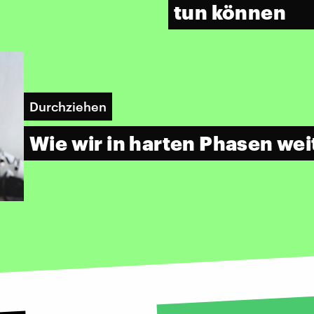
tun können
Durchziehen
Wie wir in harten Phasen w