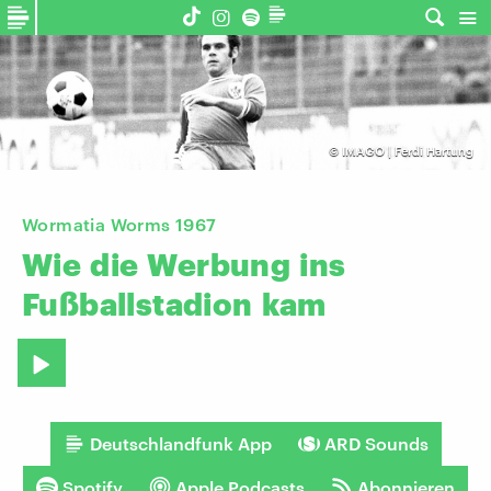
©
IMAGO | Ferdi Hartung
Wormatia Worms 1967
Wie
die
Werbung
ins
Fußballstadion
kam
Deutschlandfunk App
ARD Sounds
Spotify
Apple Podcasts
Abonnieren