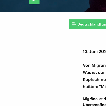
Deutschlandfu
13. Juni 20
Von Migräne
Was ist de
Kopfschmer
heißen: "M
Migräne ist 
Überempfindl