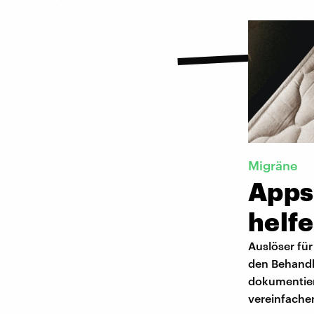
Migräne
Apps
helf
Auslöser für
den Behandl
dokumentier
vereinfache