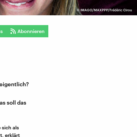
©
IMAGO/MAXPPP/Frédéric Cirou
ts
Abonnieren
eigentlich?
s soll das
 sich als
, erklärt