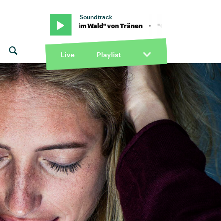
Soundtrack
n · "Chrom im Wald" von Tränen · "Chrom im Wald" von Tränen
Live
Playlist