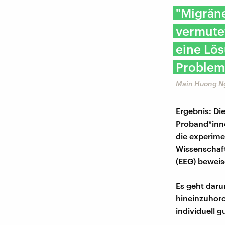
"Migrän
vermutet
eine Lö
Probleme
Main Huong N
Ergebnis: Di
Proband*inne
die experimen
Wissenschaft
(EEG) beweis
Es geht daru
hineinzuhorc
individuell gu