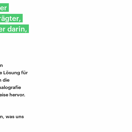
her
̈gter,
er darin,
en
e Lösung für
n die
alografie
eise hervor.
en, was uns