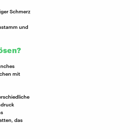
tiger Schmerz
rnstamm und
lösen?
manches
chen mit
rschiedliche
ndruck
as
atten, das