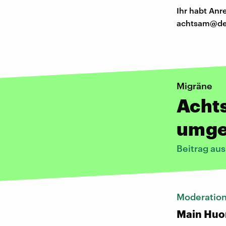
Ihr habt An
achtsam@de
Migräne
Acht
umg
Beitrag au
Moderatio
Main Huo