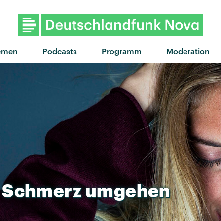
"Chrom im Wald" von Träne
emen
Podcasts
Programm
Moderation
Schmerz
umgehen