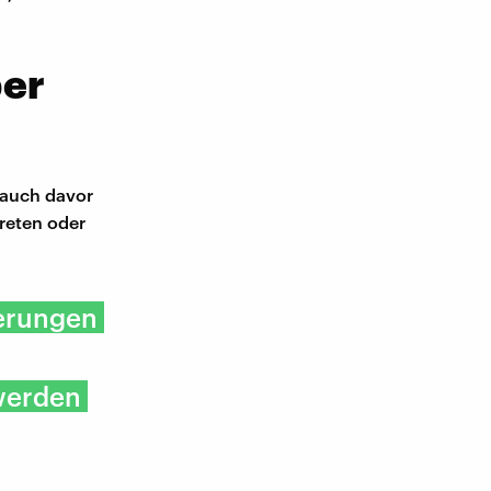
ber
 auch davor
reten oder
erungen
werden