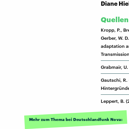
Diane Hie
Quellen
Kropp, P., Br
Gerber, W. D
adaptation a
Transmission,
Grabmair, U.
Gautschi, R.
Hintergründe
Leppert, B. 
Mehr zum Thema bei Deutschlandfunk Nova: