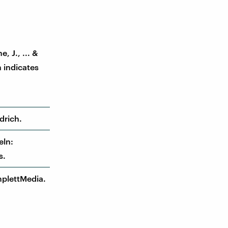
, J., ... &
 indicates
drich.
eln:
s.
mplettMedia.