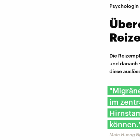
Psychologin
Über
Reiz
Die Reizempf
und danach v
diese auslös
"Migrän
im zentr
Hirnsta
können.
Main Huong N