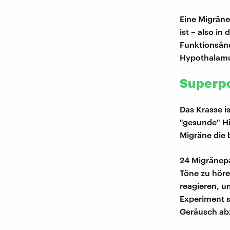
Eine Migräne
ist – also in
Funktionsän
Hypothalamu
Superpo
Das Krasse i
"gesunde" Hi
Migräne die 
24 Migräne
Töne zu hö
reagieren, u
Experiment s
Geräusch abz