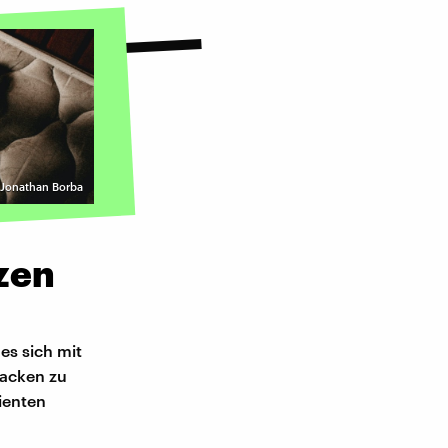
 Jonathan Borba
zen
es sich mit
tacken zu
ienten