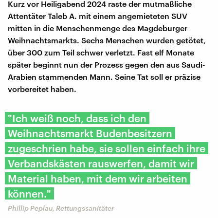
Kurz vor Heiligabend 2024 raste der mutmaßliche
Attentäter Taleb A. mit einem angemieteten SUV
mitten in die Menschenmenge des Magdeburger
Weihnachtsmarkts. Sechs Menschen wurden getötet,
über 300 zum Teil schwer verletzt. Fast elf Monate
später beginnt nun der Prozess gegen den aus Saudi-
Arabien stammenden Mann. Seine Tat soll er präzise
vorbereitet haben.
"Ich weiß noch, dass ich den
Weihnachtsmarkt Budenbesitzern
zugeschrien habe, sie sollen einfach ihre
Verbandskästen rauswerfen, damit wir
Material haben, mit dem wir arbeiten
können."
Phillip Peplau, Rettungssanitäter