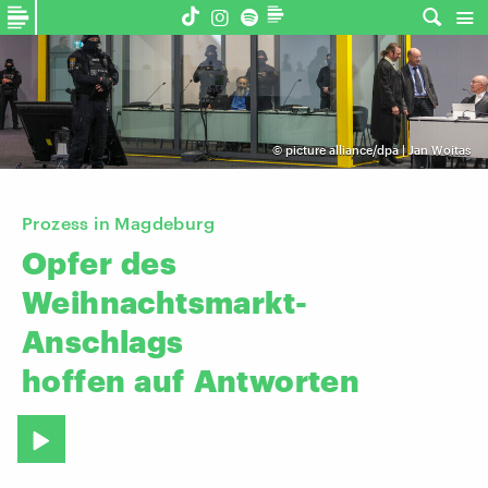
©
picture alliance/dpa | Jan Woitas
Prozess in Magdeburg
Opfer
des
Weihnachtsmarkt-
Anschlags
hoffen
auf
Antworten