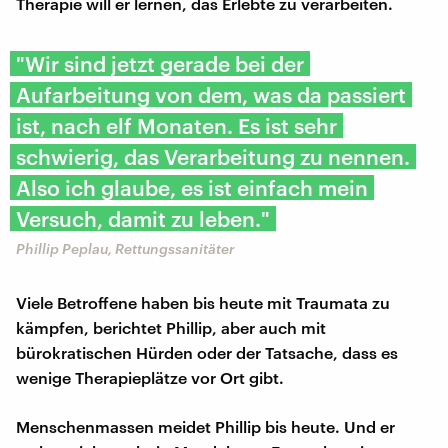
Therapie will er lernen, das Erlebte zu verarbeiten.
"Wir sind jetzt gerade bei der
Aufarbeitung von dem, was da passiert
ist, nach elf Monaten. Es ist sehr
schwierig, das Verarbeitung zu nennen.
Also ich glaube, es ist einfach mein
Versuch, damit zu leben."
Phillip Peplau, Rettungssanitäter
Viele Betroffene haben bis heute mit Traumata zu
kämpfen, berichtet Phillip, aber auch mit
bürokratischen Hürden oder der Tatsache, dass es
wenige Therapieplätze vor Ort gibt.
Menschenmassen meidet Phillip bis heute. Und er