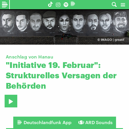
©
IMAGO | greatif
Anschlag von Hanau
"Initiative
19.
Februar":
Strukturelles
Versagen
der
Behörden
Deutschlandfunk App
ARD Sounds