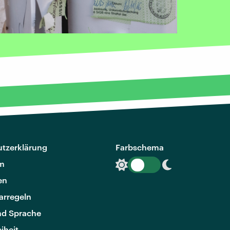
tzerklärung
Farbschema
m
en
rregeln
nd Sprache
eiheit