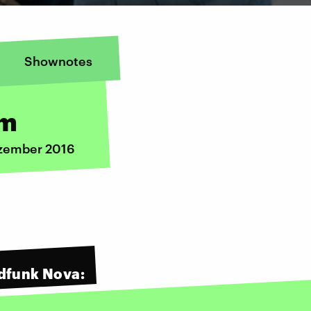
Shownotes
em
ezember 2016
dfunk Nova: