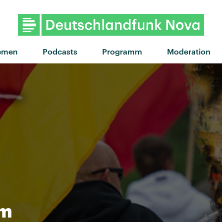
"On Ira" von ZAZ · "On 
emen
Podcasts
Programm
Moderation
em