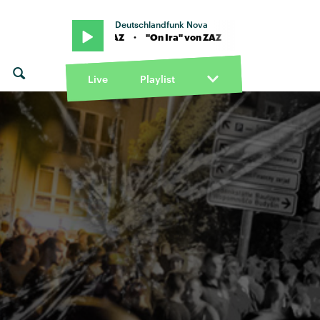
Deutschlandfunk Nova
Ira" von ZAZ · "On Ira" von ZAZ
Live
Playlist