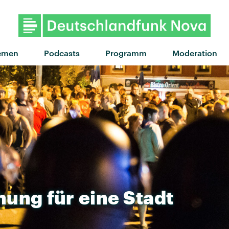
"Dopamine" von Robyn · "Dopamine
emen
Podcasts
Programm
Moderation
hung
für
eine
Stadt