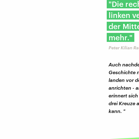
"Die rec
linken 
der Mitt
mehr."
Peter Kilian R
Auch nachdem
Geschichte n
landen vor d
anrichten - 
erinnert sic
drei Kreuze 
kann. "