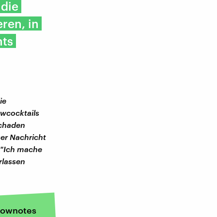
 die
ren, in
hts
ie
owcocktails
Schaden
ser Nachricht
: "Ich mache
rlassen
ownotes