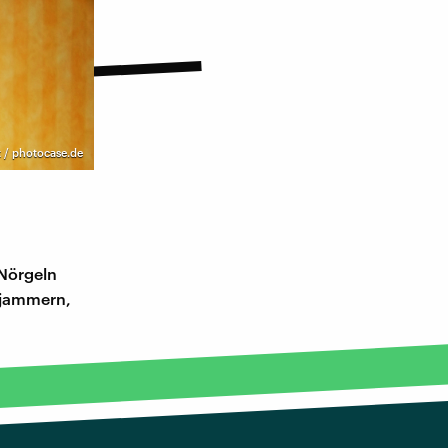
t / photocase.de
 Nörgeln
 jammern,