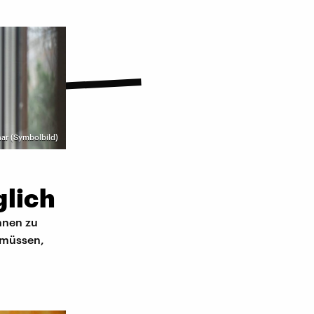
ar (Symbolbild)
glich
hnen zu
 müssen,