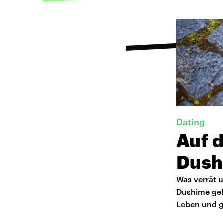
Dating
Auf 
Dush
Was verrät 
Dushime geht
Leben und gi