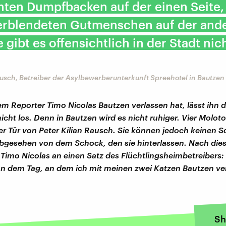
hten Dumpfbacken auf der einen Seite,
verblendeten Gutmenschen auf der ande
e gibt es offensichtlich in der Stadt nic
ausch, Betreiber der Asylbewerberunterkunft Spreehotel in Bautzen
 Reporter Timo Nicolas Bautzen verlassen hat, lässt ihn d
icht los. Denn in Bautzen wird es nicht ruhiger. Vier Molot
er Tür von Peter Kilian Rausch. Sie können jedoch keinen 
abgesehen von dem Schock, den sie hinterlassen. Nach die
h Timo Nicolas an einen Satz des Flüchtlingsheimbetreibers
an dem Tag, an dem ich mit meinen zwei Katzen Bautzen ve
Sh