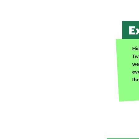
E
Hi
Tw
we
ev
Ih