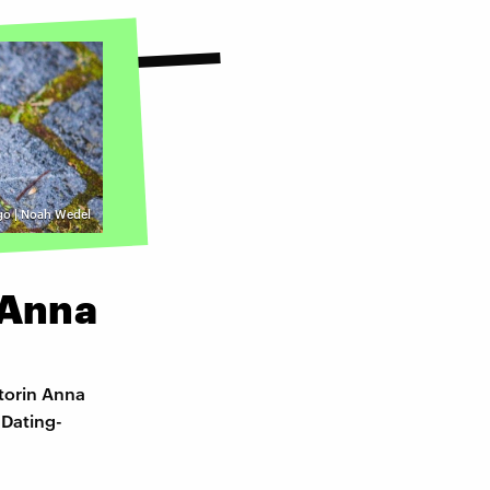
go | Noah Wedel
 Anna
torin Anna
 Dating-