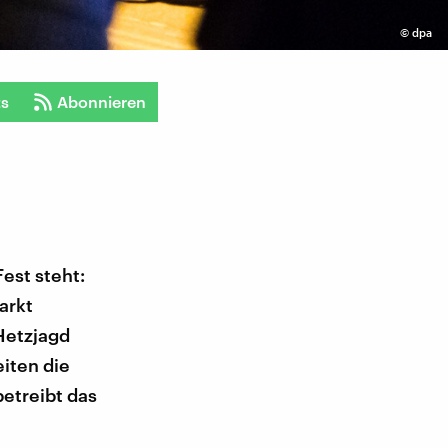
©
dpa
ts
Abonnieren
Fest steht:
arkt
Hetzjagd
iten die
betreibt das