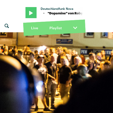
Deutschlandfunk Nova
" von Robyn · "Dopamine" von Robyn
Live
Playlist