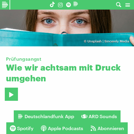
©
Unsplash | Sincerely Media
Prüfungsangst
Wie
wir
achtsam
mit
Druck
umgehen
Deutschlandfunk App
ARD Sounds
Spotify
Apple Podcasts
Abonnieren