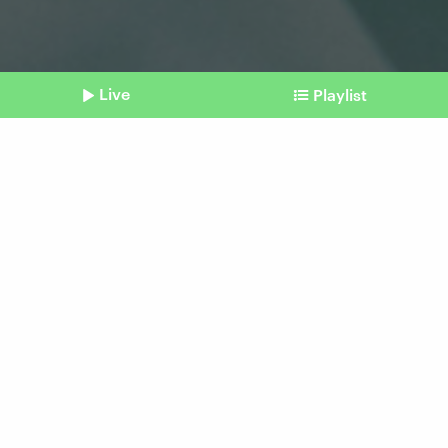
Live
Playlist
©
Imago | Pond5 Images (Symbolbild)
Shownotes
Psychische Gesundheit
Bindungstypen: Direkt nach
der Geburt geht es los
vom 16. November 2025