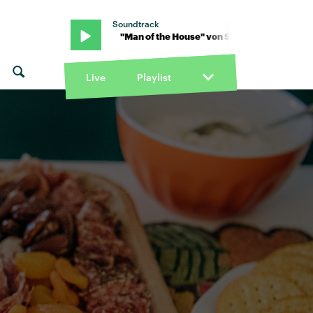
Soundtrack
e Newman · "Man of the House" von Skye Newman · "Man of the Ho
Live
Playlist