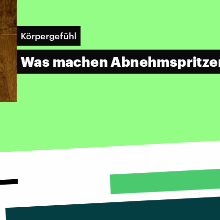
Körpergefühl
Was machen Abnehmspritzen