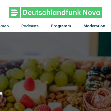
"Man of the House" von Sky
emen
Podcasts
Programm
Moderation
26