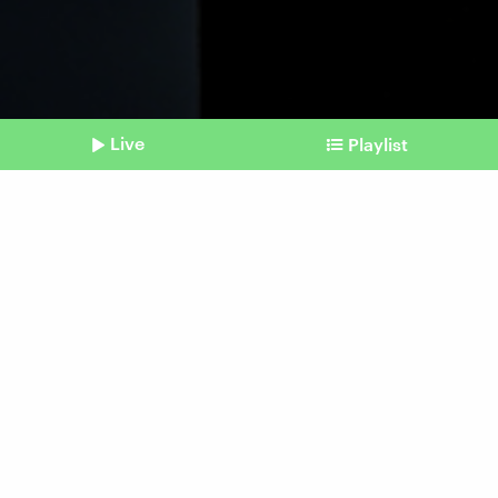
Live
Playlist
©
Shownotes
Psychische Gesundheit
Über den Umgang mit dem
Tod
Beitrag aus unserem Archiv vom 19. Januar