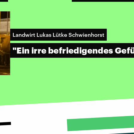
Landwirt Lukas Lütke Schwienhorst
"Ein irre befriedigendes Gef