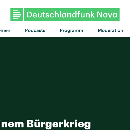
"Batman & Robin" von
emen
Podcasts
Programm
Moderation
einem Bürgerkrieg