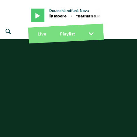
Deutschlandfunk Nova
 Louis Futon & Molly Moore · "Batman & Robin" von Louis Futon & Mo
Live
Playlist