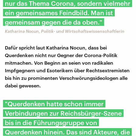
nur das Thema Corona, sondern vielmehr
ein gemeinsames Feindbild. Man ist
gemeinsam gegen die da oben."
Katharina Nocun, Politik- und Wirtschaftswissenschaftlerin
Dafür spricht laut Katharina Nocun, dass bei
Querdenken nicht nur Gegner der Corona-Politik
mitmachen. Von Beginn an seien von radikalen
Impfgegnern und Esoterikern über Rechtsextremisten
bis hin zu prominenten Verschwörungsideologen alle
dabei gewesen.
"Querdenken hatte schon immer
Verbindungen zur Reichsbürger-Szene
bis in die Führungsgruppe von
Querdenken hinein. Das sind Akteure, die