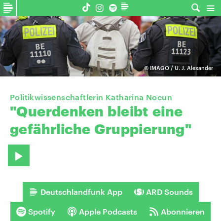
©
IMAGO / U. J. Alexander
Politikwissenschaftlerin Katharina Nocun
"Querdenken
bleibt
eine
gefährliche
Gruppierung"
Deutschlandfunk App
ARD Sounds
Spotify
Apple Podcasts
Abonnieren