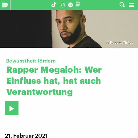
©
Robert Winter.
Bewusstheit fördern
Rapper
Megaloh:
Wer
Einfluss
hat,
hat
auch
Verantwortung
21. Februar 2021