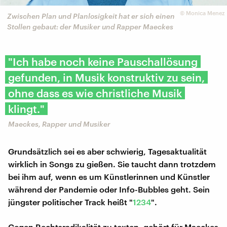
©
Monica Menez
Zwischen Plan und Planlosigkeit hat er sich einen
Stollen gebaut: der Musiker und Rapper Maeckes
"Ich habe noch keine Pauschallösung
gefunden, in Musik konstruktiv zu sein,
ohne dass es wie christliche Musik
klingt."
Maeckes, Rapper und Musiker
Grundsätzlich sei es aber schwierig, Tagesaktualität
wirklich in Songs zu gießen. Sie taucht dann trotzdem
bei ihm auf, wenn es um Künstlerinnen und Künstler
während der Pandemie oder Info-Bubbles geht. Sein
jüngster politischer Track heißt "
1234
".
Gegen Rechtsradikalität zu texten, gehört für Maeckes