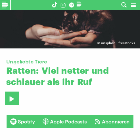
©
unsplash | freestocks
Ungeliebte Tiere
Ratten:
Viel
netter
und
schlauer
als
ihr
Ruf
Spotify
Apple Podcasts
Abonnieren