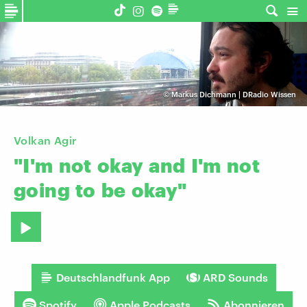
©
Markus Dichmann | DRadio Wissen
Volkan Agir
"I'm
not
okay
and
I'm
not
going
to
be
okay"
Deutschlandfunk App
ARD Sounds
Spotify
Apple Podcasts
Abonnieren