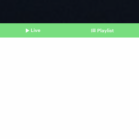
Live
Playlist
©
picture alliance/dpa | Bernd von Jutrczenka
Shownotes
Recherche
Bundesregierung versucht
Deals mit den Taliban zu
legitimieren
vom 03. Februar 2026