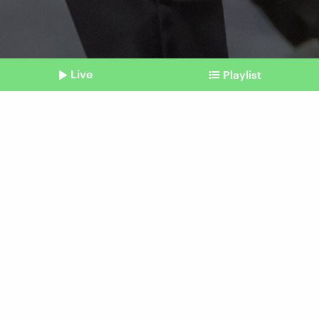
Live
Playlist
©
IMAGO / Wolfgang Maria Weber
Shownotes
Rechtsextremismus an Schulen
Die demokratische
Mehrheit, die leise ist,
wieder laut machen
Beitrag aus unserem Archiv vom 29. Juli 2025