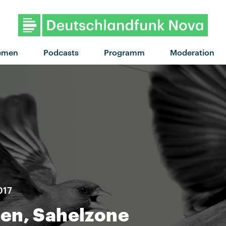
emen
Podcasts
Programm
Moderation
017
en, Sahelzone