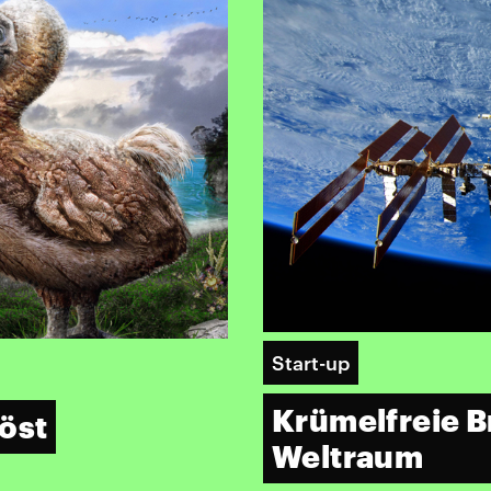
Start-up
Krümelfreie B
öst
Weltraum