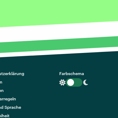
tzerklärung
Farbschema
m
en
rregeln
nd Sprache
eiheit