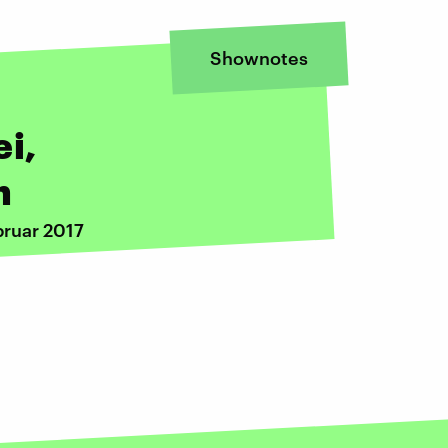
Shownotes
ei,
n
bruar 2017