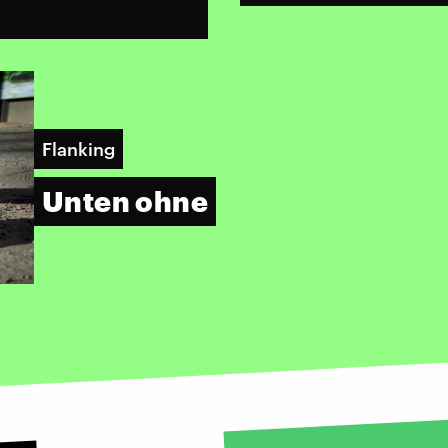
Flanking
Unten ohne