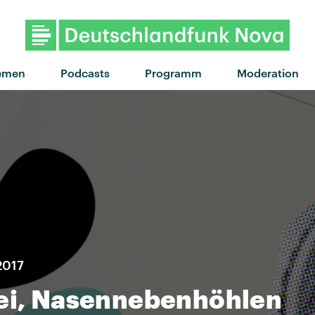
"Oxygen" von P
emen
Podcasts
Programm
Moderation
2017
rei, Nasennebenhöhlen