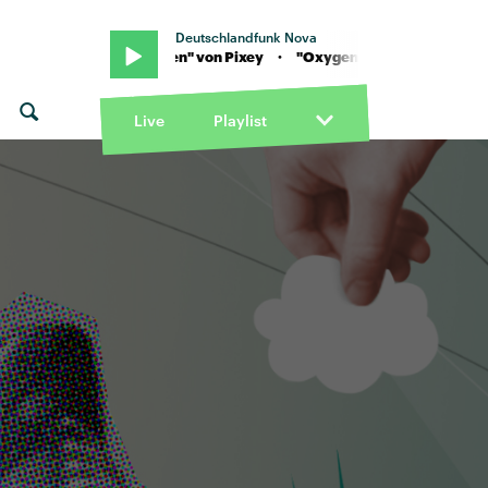
Deutschlandfunk Nova
ixey · "Oxygen" von Pixey · "Oxygen" von Pixey
Live
Playlist