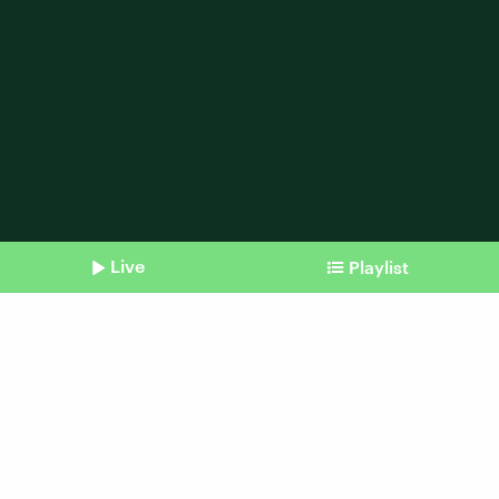
Live
Playlist
Shownotes
Sendung vom 13.06.2017