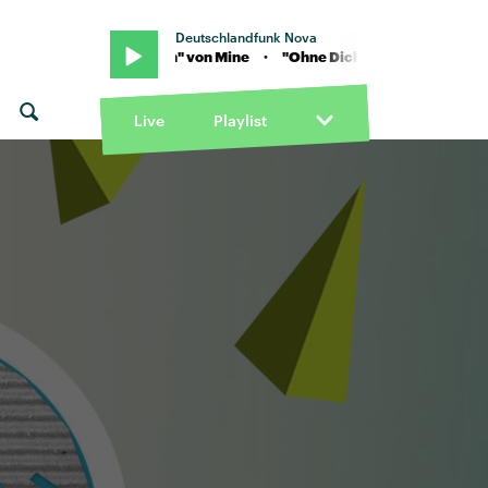
Deutschlandfunk Nova
ne · "Ohne Dich" von Mine · "Ohne Dich" von Mine
Live
Playlist