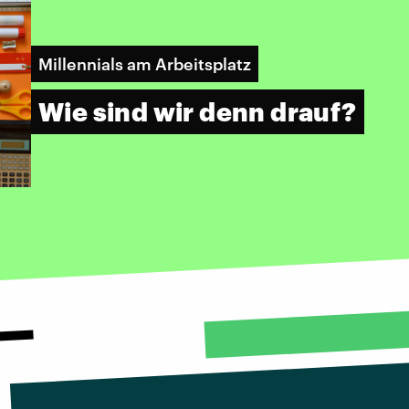
Millennials am Arbeitsplatz
Wie sind wir denn drauf?