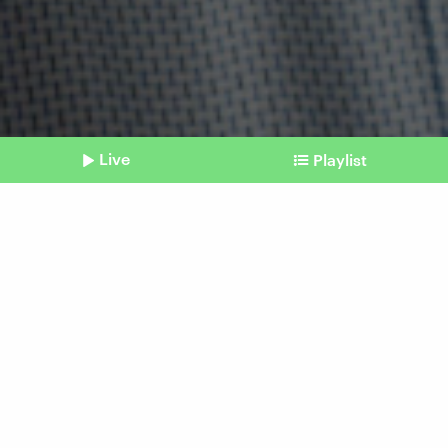
Live
Playlist
©
IMAGO | NurPhoto
Shownotes
Ukraine
Nach Rücktritten: Selenskyj
baut Kabinett um