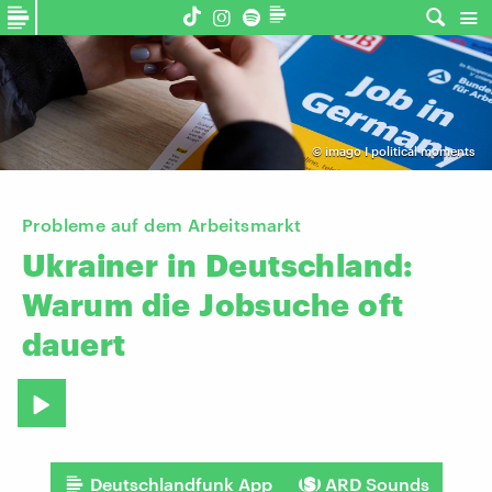
©
imago I political moments
Probleme auf dem Arbeitsmarkt
Ukrainer
in
Deutschland:
Warum
die
Jobsuche
oft
dauert
Deutschlandfunk App
ARD Sounds