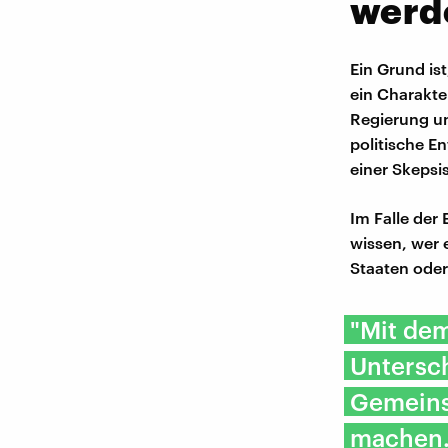
werd
Ein Grund ist
ein Charakter
Regierung un
politische E
einer Skepsi
Im Falle der
wissen, wer 
Staaten oder
"Mit dem
Untersch
Gemeinsc
machen.