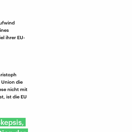
Aufwind
eines
el ihrer EU-
hristoph
n Union die
se nicht mit
, ist die EU
kepsis,