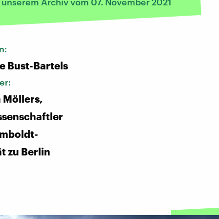
s unserem Archiv vom 07. November 2021
n:
e Bust-Bartels
er:
 Möllers,
senschaftler
umboldt-
t zu Berlin