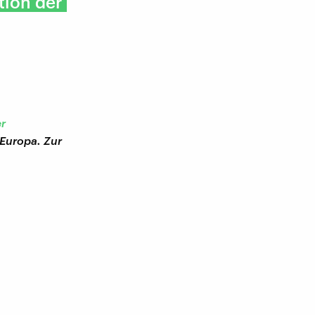
tion der
er
 Europa. Zur