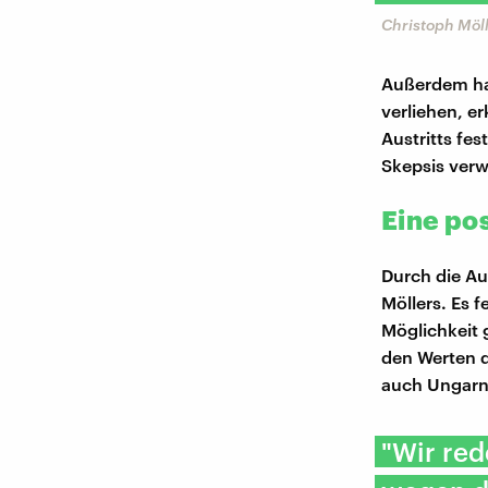
Christoph Möll
Außerdem hab
verliehen, er
Austritts fes
Skepsis verw
Eine pos
Durch die Aus
Möllers. Es f
Möglichkeit 
den Werten d
auch Ungarn,
"Wir red