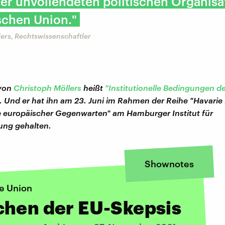
r unvollendeten politischen Organisa
schen Union."
ers, Rechtswissenschaftler
 von
Christoph Möllers
heißt
"Institutionelle Bedingungen d
. Und er hat ihn am 23. Juni im Rahmen der Reihe "Havarie
 europäischer Gegenwarten" am Hamburger Institut für
ung gehalten.
Shownotes
e Union
chen der EU-Skepsis