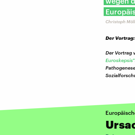
wegen de
Europäi
Christoph Möll
Der Vortrag:
Der Vortrag
Euroskepsis"
Pathogenese
Sozialforsch
Europäisch
Ursa