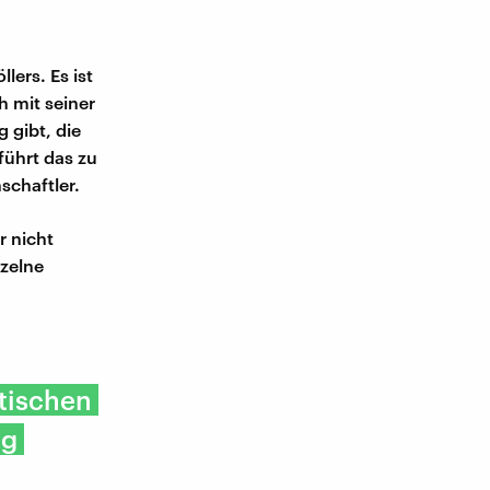
lers. Es ist
h mit seiner
 gibt, die
führt das zu
schaftler.
r nicht
nzelne
tischen
ng