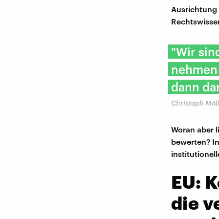
Ausrichtung d
Rechtswissen
"Wir sin
nehmen 
dann dar
Christoph Möll
Woran aber li
bewerten? In
institutionel
EU: 
die v