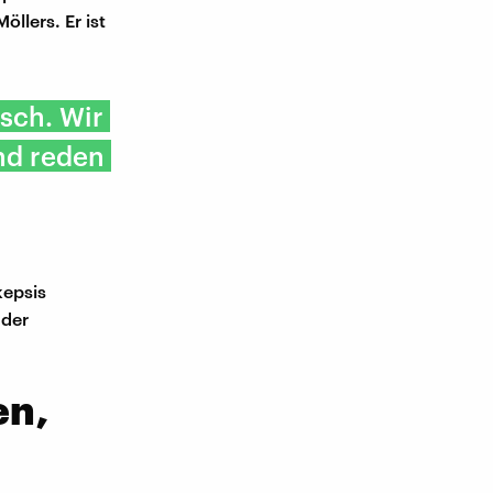
llers. Er ist
isch. Wir
nd reden
kepsis
 der
en,