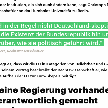
er Institution, die sich auch ändern kann, sagt Christoph Mö
schaftler an der Humboldt-Universität zu Berlin.
d in der Regel nicht Deutschland-skept
die Existenz der Bundesrepublik hin u
über, wie sie politisch geführt wird."
ers, Rechtswissenschaftler
egt es, dass wir die EU in Kategorien von Beliebtheit und S
 seinem Vortrag beschreibt der Rechtswissenschaftler, wie
le Aufbau der EU zur Euro-Skepsis beiträgt.
Keine Regierung vorhand
erantwortlich gemacht