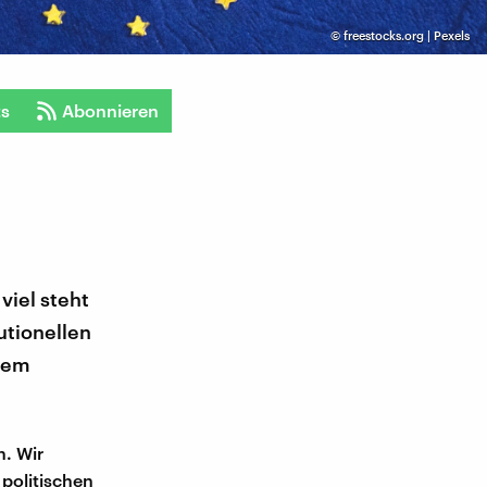
©
freestocks.org | Pexels
ts
Abonnieren
viel steht
utionellen
inem
n. Wir
 politischen