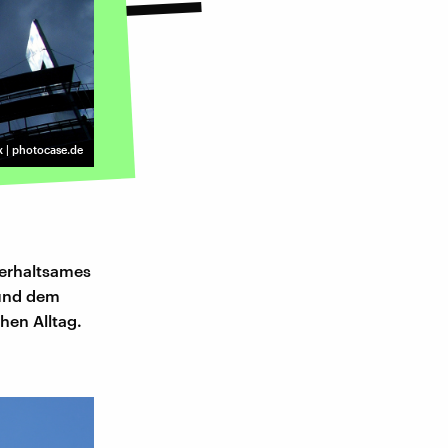
x | photocase.de
terhaltsames
 und dem
hen Alltag.