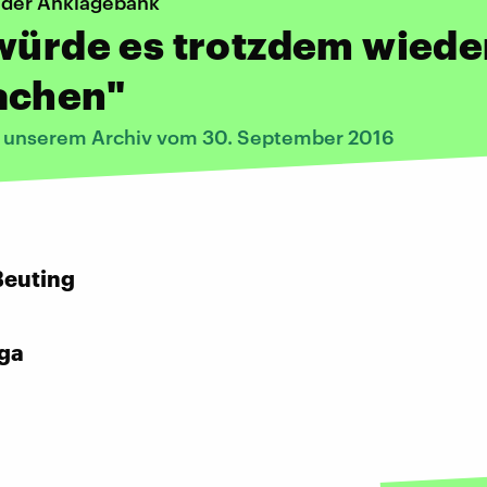
f der Anklagebank
würde es trotzdem wiede
achen"
s unserem Archiv vom 30. September 2016
:
Beuting
lga