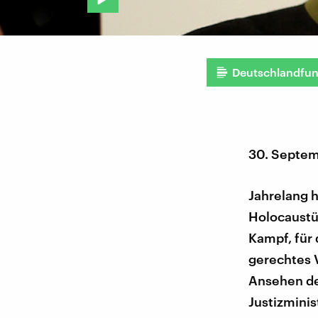
Deutschlandfu
30. Septe
Jahrelang h
Holocaustü
Kampf, für d
gerechtes 
Ansehen der
Justizminis