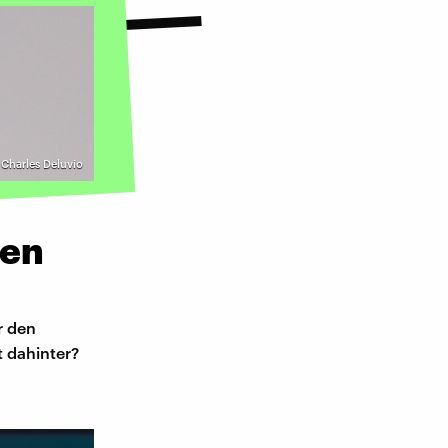
 Charles Deluvio
fen
r den
 dahinter?