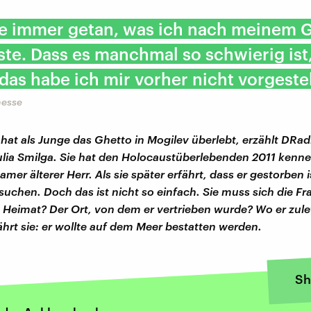
be immer getan, was ich nach meinem 
te. Dass es manchmal so schwierig ist
 das habe ich mir vorher nicht vorgestel
nesse
 hat als Junge das Ghetto in Mogilev überlebt, erzählt DRa
ulia Smilga. Sie hat den Holocaustüberlebenden 2011 kenne
amer älterer Herr. Als sie später erfährt, dass er gestorben is
suchen. Doch das ist nicht so einfach. Sie muss sich die Fra
e Heimat? Der Ort, von dem er vertrieben wurde? Wo er zulet
hrt sie: er wollte auf dem Meer bestatten werden.
Sh