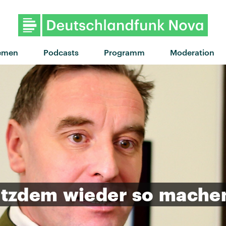
emen
Podcasts
Programm
Moderation
otzdem
wieder
so
mache