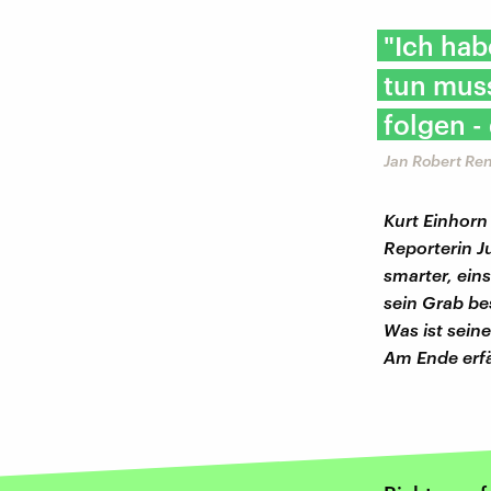
"Ich ha
tun muss
folgen -
Jan Robert Re
Kurt Einhorn
Reporterin J
smarter, eins
sein Grab be
Was ist sein
Am Ende erfä