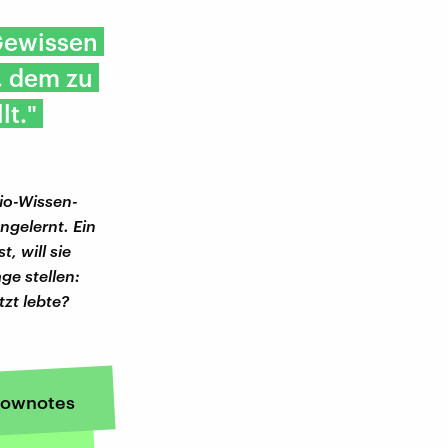
Gewissen
, dem zu
lt."
dio-Wissen-
ngelernt. Ein
t, will sie
ge stellen:
zt lebte?
ownotes