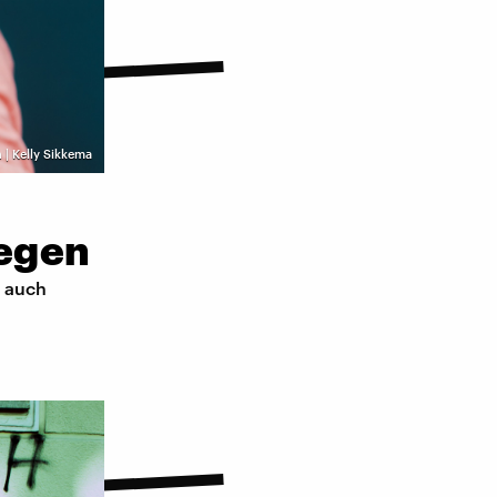
 | Kelly Sikkema
iegen
h auch