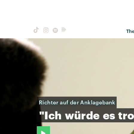
Th
Richter auf der Anklagebank
"Ich
würde
es
tr