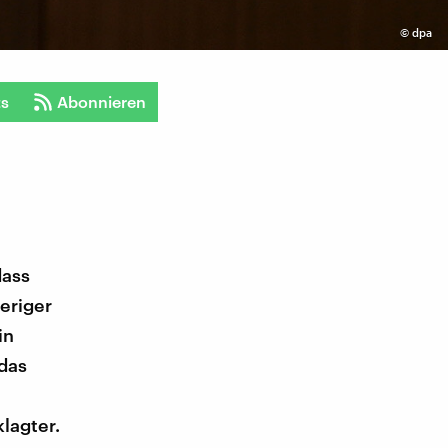
©
dpa
ts
Abonnieren
dass
eriger
in
das
klagter.