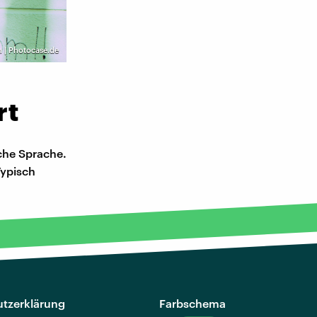
 | Photocase.de
rt
che Sprache.
Typisch
tzerklärung
Farbschema