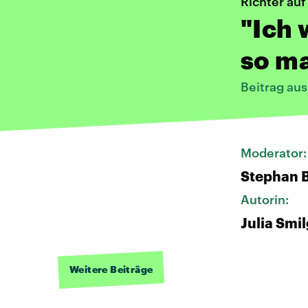
Richter au
"Ich 
so m
Beitrag au
Moderator
Stephan 
Autorin:
Julia Smi
Weitere Beiträge