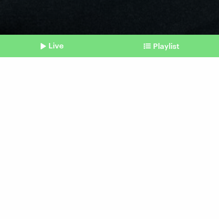
Live
Playlist
©
picture alliance / BEAUTIFUL SPORTS | BEAUTIFUL SPORTS/Wunderl
Shownotes
Paris 2024
Rollstuhlbasketball: Klares
Ziel für Paralympics
Beitrag aus unserem Archiv vom 27. August
2024