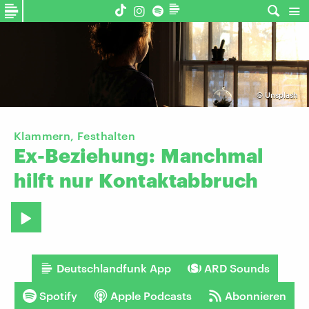
©
Unsplash
Klammern, Festhalten
Ex-Beziehung:
Manchmal
hilft
nur
Kontaktabbruch
Deutschlandfunk App
ARD Sounds
Spotify
Apple Podcasts
Abonnieren